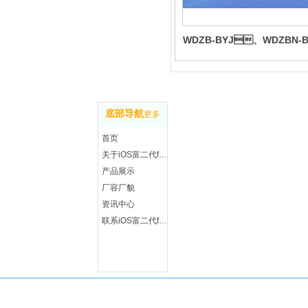
WDZB-BYJ、WDZBN-B
无卤低烟系列
联 
底部导航
更多
地址
首页
永安
关于iOS富二代f2抖音
手机
产品展示
微信
厂容厂貌
Q Q
资讯中心
传真
联系iOS富二代f2抖音
邮箱