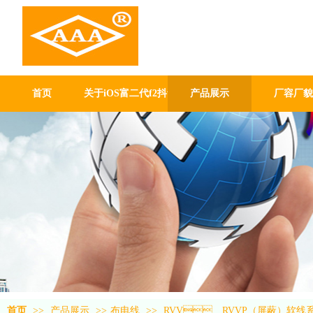
iOS富二代f
厂有限公司
GUANG DONG GABLE WO
首页
关于iOS富二代f2抖音
产品展示
厂容厂貌
首页
>>
产品展示
>>
布电线
>>
RVV、RVVP（屏蔽）软线