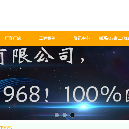
代f2抖音电缆
司
LE WORKS CO.,LTD
厂容厂貌
工程案例
资讯中心
联系iOS富二代f
BVVB