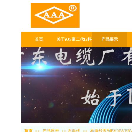
iOS富二
厂有限公
GUANG DONG GAB
首页
关于iOS富二代f2抖音
产品展示
首页
>>
产品展示
>>
布电线
>>
布电线系列BVRBVBBV