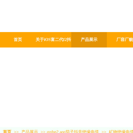
iOS富二代f
厂有限公司
GUANG DONG GABLE WO
首页
关于iOS富二代f2抖音
产品展示
厂容厂貌
首页
>>
产品展示
>>
qzdsp2.aqq茄子抖音绝缘电缆
>>
矿物绝缘电缆