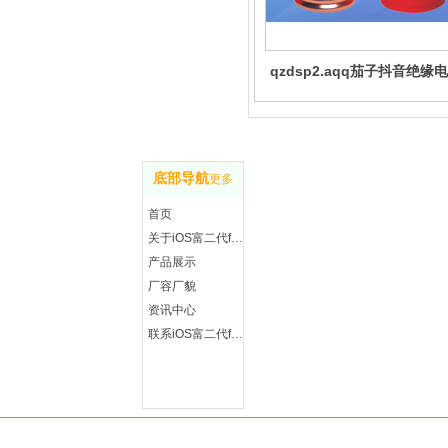
qzdsp2.aqq茄子抖音绝缘
NG-A BTLY、BBT
联 
底部导航
更多
地址
首页
永安
关于iOS富二代f2抖音
手机
产品展示
微信
厂容厂貌
Q Q
资讯中心
传真
联系iOS富二代f2抖音
邮箱