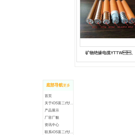
矿物绝缘电缆YTTW
BTTZ
联 
底部导航
更多
地址
首页
永安
关于iOS富二代f2抖音
手机
产品展示
微信
厂容厂貌
Q Q
资讯中心
传真
联系iOS富二代f2抖音