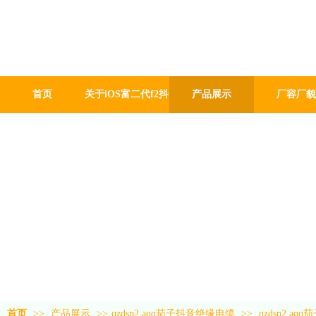
iOS富二代f
厂有限公司
GUANG DONG GABLE WO
首页
关于iOS富二代f2抖音
产品展示
厂容厂貌
首页
>>
产品展示
>>
qzdsp2.aqq茄子抖音绝缘电缆
>>
qzdsp2.a