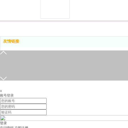
邮箱
友情链接
18820878626
18820878626
在线留言
发送邮件
×
账号登录
登录